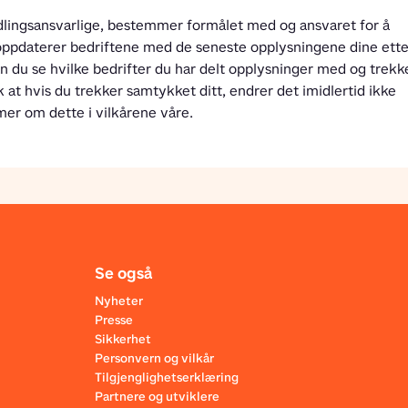
lingsansvarlige, bestemmer formålet med og ansvaret for å 
oppdaterer bedriftene med de seneste opplysningene dine etter
an du se hvilke bedrifter du har delt opplysninger med og trekke
 at hvis du trekker samtykket ditt, endrer det imidlertid ikke 
mer om dette i vilkårene våre.
Se også
Nyheter
Presse
Sikkerhet
Personvern og vilkår
Tilgjenglighetserklæring
Partnere og utviklere