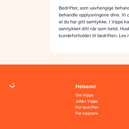
Bedrifter, som uavhengige behand
behandle opplysningene dine. Vi 
at du har gitt samtykke. I Vipps k
samtykket ditt når som helst. Husk
kundeforholdet til bedriften. Les 
Heisann!
Om Vipps
Jobb i Vipps
For bedrifter
For vippsere