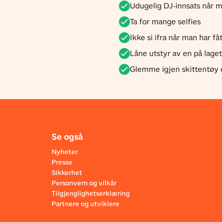
Udugelig DJ-innsats når 
Ta for mange selfies
Ikke si ifra når man har f
Låne utstyr av en på lage
Glemme igjen skittentøy 
Se også
Nyheter
Presse
Sikkerhet
Personvern og vilkår
Tilgjenglighetserklæring
Partnere og utviklere