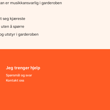
man er musikkansvarlig i garderoben
ått seg kjæreste
t uten å spørre
og utstyr i garderoben
Jeg trenger hjelp
Spørsmål og svar
Kontakt oss