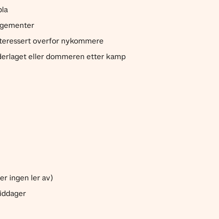
pla
angementer
interessert overfor nykommere
erlaget eller dommeren etter kamp
ser ingen ler av)
middager