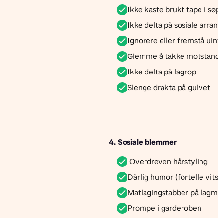
Ikke kaste brukt tape i sø
Ikke delta på sosiale arr
Ignorere eller fremstå u
Glemme å takke motstand
Ikke delta på lagrop
Slenge drakta på gulvet
4. Sosiale blemmer 
Overdreven hårstyling
Dårlig humor (fortelle vit
Matlagingstabber på lag
Prompe i garderoben