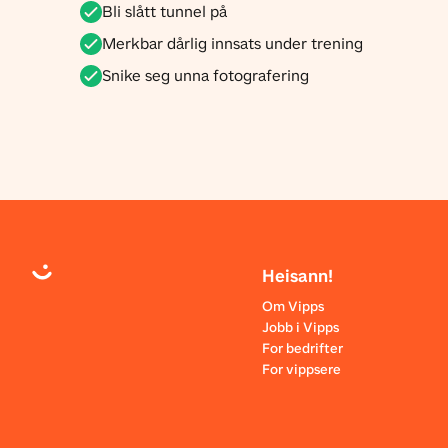
Bli slått tunnel på
Merkbar dårlig innsats under trening
Snike seg unna fotografering
Heisann!
Om Vipps
Jobb i Vipps
For bedrifter
For vippsere