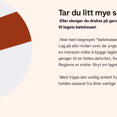
Tar du litt mye s
 Eller slenger du drakta på ga
til lagets bøtekasse! 
 Ikke hørt begrepet “bøtekasse”? Da er du neppe en aktiv spiller på et idrettslag. 
Lag på alle nivåer over de yngst
en morsom måte å bygge lagånd o
penger til en felles aktivitet, f
Reglene er enkle: Bryt en lagre
 Med Vipps det veldig enkelt for alle å lage en bøtekasse der innbetalte penger 
holdes separat fra dine vanlige 