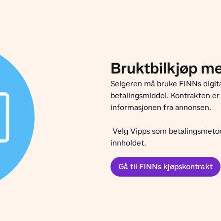
Bruktbilkjøp m
Selgeren må bruke FINNs digita
betalingsmiddel. Kontrakten er 
informasjonen fra annonsen.
 Velg Vipps som betalingsmetode, og signer kontrakten når dere er enige om 
innholdet.
Gå til FINNs kjøpskontrakt