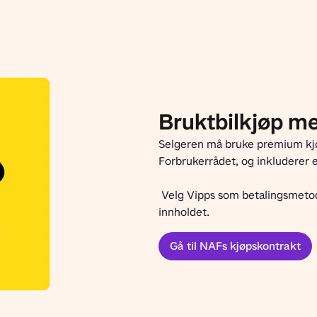
Bruktbilkjøp m
Selgeren må bruke premium kjø
Forbrukerrådet, og inkluderer e
 Velg Vipps som betalingsmetode, og signer kontrakten når dere er enige om 
innholdet.
Gå til NAFs kjøpskontrakt