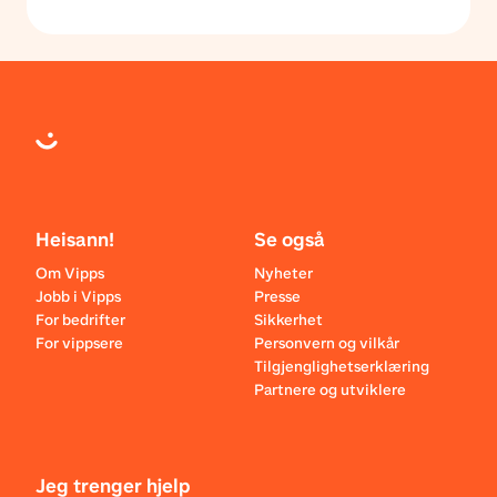
Heisann!
Se også
Om Vipps
Nyheter
Jobb i Vipps
Presse
For bedrifter
Sikkerhet
For vippsere
Personvern og vilkår
Tilgjenglighetserklæring
Partnere og utviklere
Jeg trenger hjelp