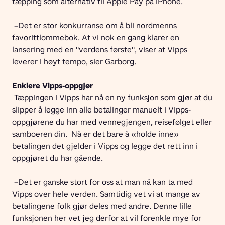
tæpping som alternativ til Apple Pay på iPhone. 
 –Det er stor konkurranse om å bli nordmenns 
favorittlommebok. At vi nok en gang klarer en 
lansering med en "verdens første", viser at Vipps 
leverer i høyt tempo, sier Garborg. 
Enklere Vipps-oppgjør 
 Tæppingen i Vipps har nå en ny funksjon som gjør at du 
slipper å legge inn alle betalinger manuelt i Vipps-
oppgjørene du har med vennegjengen, reisefølget eller 
samboeren din.  Nå er det bare å «holde inne» 
betalingen det gjelder i Vipps og legge det rett inn i 
oppgjøret du har gående.  
 –Det er ganske stort for oss at man nå kan ta med 
Vipps over hele verden. Samtidig vet vi at mange av 
betalingene folk gjør deles med andre. Denne lille 
funksjonen her vet jeg derfor at vil forenkle mye for 