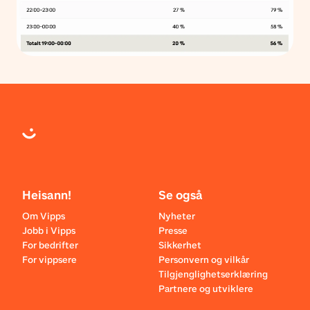
Heisann!
Se også
Om Vipps
Nyheter
Jobb i Vipps
Presse
For bedrifter
Sikkerhet
For vippsere
Personvern og vilkår
Tilgjenglighetserklæring
Partnere og utviklere