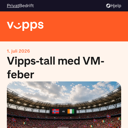
Privat
Bedrift
Hjelp
1. juli 2026
Vipps-tall med VM-
feber