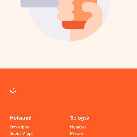
Heisann!
Se også
Om Vipps
Nyheter
Jobb i Vipps
Presse